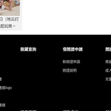
0日〔地瓜打
一起玩樂。
館藏查詢
借閱證申請
閱
新辦證申請
樂
辦證說明
成
書
兒
館logo
書館