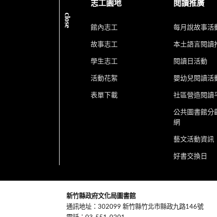
志工園地
閱讀推廣
close
館內志工
每月說故事活
故事志工
本土語言閱讀
學生志工
閱讀日活動
活動花絮
嬰幼兒閱讀活
表單下載
社區營造閱讀
公共圖書館分
網
藝文活動資訊
好書交換日
:::
新竹縣政府文化局圖書館
通訊地址：302099 新竹縣竹北市縣政九路146號