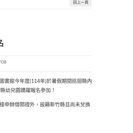
回上一頁
名
/08
書館今年度(114年)於暑假期間巡迴縣內
竹縣幼兒園踴躍報名參加！
接申辦借閱證外，設籍新竹縣且尚未兌換