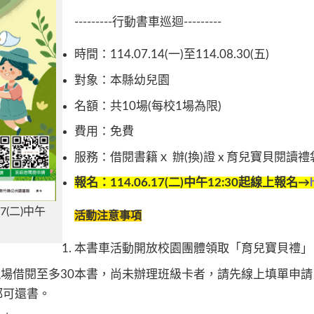
---------行動書車巡迴---------
時間：114.07.14(一)至114.08.30(五)
對象：本縣幼兒園
名額：共10場(每校1場為限)
費用：免費
服務：借閱書籍ｘ 辦(換)證 x 育兒寶貝閱讀禮
報名：114.06.17(二)中午12:30起線上報名→
(二)中午
活動注意事項
本書車活動開放校園團體領取「育兒寶貝禮」
場借閱至多30本書，尚未辦理班級卡者，請先線上填單申請
都可還書。