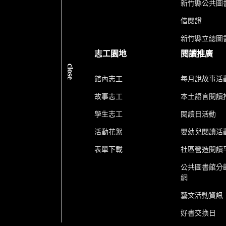
新竹縣公共圖書
借閱證
新竹縣立總圖
志工園地
閱讀推廣
close
館內志工
每月說故事活
故事志工
本土語言閱讀
學生志工
閱讀日活動
活動花絮
嬰幼兒閱讀活
表單下載
社區營造閱讀
公共圖書館分
網
藝文活動資訊
好書交換日