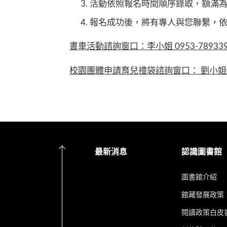
活動依照報名時間順序錄取，額滿
報名成功後，將有專人與您聯繫，
書車活動諮詢窗口：李小姐 0953-78933
校園團體申請育兒禮袋諮詢窗口： 劉小姐03-5
最新消息
認識圖書館
圖書館介紹
館藏發展政策
閱讀政策白皮