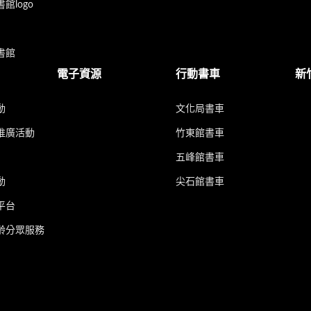
館logo
書館
電子資源
行動書車
新
動
文化局書車
推廣活動
竹東館書車
五峰館書車
動
尖石館書車
平台
齡分眾服務