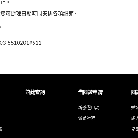
為止。
依您可辦理日期時間安排各項細節。
9
510201#511
館藏查詢
借閱證申請
閱
新辦證申請
樂
辦證說明
成
書
兒