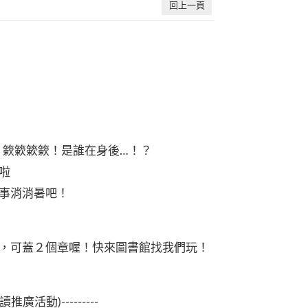
回上一頁
！簌簌簌簌！是誰在身後…！？
啦
事消消暑吧！
，可蓋２個章喔！快來圖書館找我們玩！
廣活動)---------