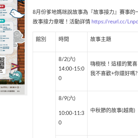
8月份爹地媽咪說故事為『故事接力』賽事的
故事接力章喔！活動詳情
https://reurl.cc/Lnp
館別
時間
故事主題
8/2(六)
嗨樹枝！這樣的驚喜
14:00-15:0
我不喜歡+你還好嗎?
0
8/9(六)
中秋節的故事(越南)
10:00-11:3
0