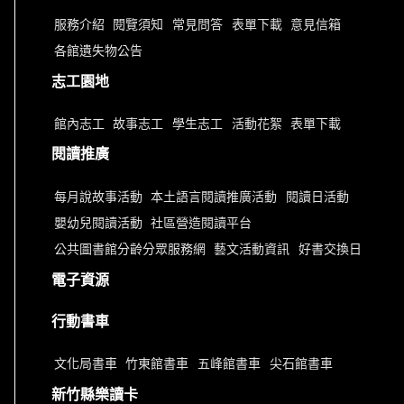
服務介紹
閱覽須知
常見問答
表單下載
意見信箱
各館遺失物公告
志工園地
館內志工
故事志工
學生志工
活動花絮
表單下載
閱讀推廣
每月說故事活動
本土語言閱讀推廣活動
閱讀日活動
嬰幼兒閱讀活動
社區營造閱讀平台
公共圖書館分齡分眾服務網
藝文活動資訊
好書交換日
電子資源
行動書車
文化局書車
竹東館書車
五峰館書車
尖石館書車
新竹縣樂讀卡