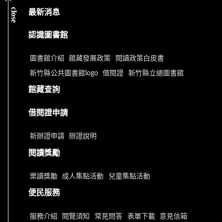
close
最新消息
認識圖書館
圖書館介紹
館藏發展政策
閱讀政策白皮書
新竹縣公共圖書館logo
借閱證
新竹縣立總圖書館
館藏查詢
借閱證申請
新辦證申請
辦證說明
閱讀獎勵
樂讀獎勵
成人集點活動
兒童集點活動
便民服務
服務介紹
閱覽須知
常見問答
表單下載
意見信箱