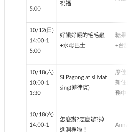
祝福
5:00
10/12(日)
好餓好餓的毛毛蟲
糖果+
14:00-1
+水母巴士
+台語)
5:00
10/18(六)
廖佳怡
Si Pagong at si Mat
10:00-1
新住民
sing(菲律賓)
1:30
務中心)
10/18(六)
怎麼辦?怎麼辦?掉
14:00-1
Anna
進洞裡啦！