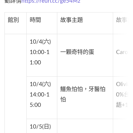
動詳情
https://reurl.cc/ge54Mz
館別
時間
故事主題
故事講
10/4(六)
10:00-1
一顆奇特的蛋
Carol
1:00
10/4(六)
Olivia
鱷魚怕怕，牙醫怕
14:00-1
0%台
怕
5:00
語+10
10/5(日)