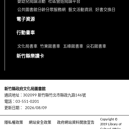
嬰幼兒閱讀活動
社區營造閱讀平台
公共圖書館分齡分眾服務網
藝文活動資訊
好書交換日
電子資源
行動書車
文化局書車
竹東館書車
五峰館書車
尖石館書車
新竹縣樂讀卡
新竹縣政府文化局圖書館
通訊地址：302099 新竹縣竹北市縣政九路146號
電話：03-551-0201
更新日期：
2026/08/09
Copyright ©
隱私權政策
網站安全政策
政府網站資料開放宣告
2019 Library of