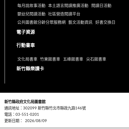
每月說故事活動
本土語言閱讀推廣活動
閱讀日活動
嬰幼兒閱讀活動
社區營造閱讀平台
公共圖書館分齡分眾服務網
藝文活動資訊
好書交換日
電子資源
行動書車
文化局書車
竹東館書車
五峰館書車
尖石館書車
新竹縣樂讀卡
新竹縣政府文化局圖書館
通訊地址：302099 新竹縣竹北市縣政九路146號
電話：03-551-0201
更新日期：
2026/08/09