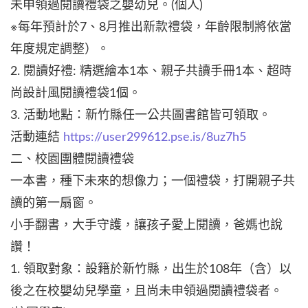
未申領過閱讀禮袋之嬰幼兒。(個人)
※每年預計於7、8月推出新款禮袋，年齡限制將依當
年度規定調整）。
2. 閱讀好禮: 精選繪本1本、親子共讀手冊1本、超時
尚設計風閱讀禮袋1個。
3. 活動地點：新竹縣任一公共圖書館皆可領取。
活動連結
https://user299612.pse.is/8uz7h5
二、校園團體閱讀禮袋
一本書，種下未來的想像力；一個禮袋，打開親子共
讀的第一扇窗。
小手翻書，大手守護，讓孩子愛上閱讀，爸媽也說
讚！
1. 領取對象：設籍於新竹縣，出生於108年（含）以
後之在校嬰幼兒學童，且尚未申領過閱讀禮袋者。