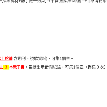
採集食材+動手做一道菜)→午餐(無菜單料理) →仙草博物館
(含期刊、視聽資料)，可集1個章。
以上館藏
3
，臨櫃出示借閱紀錄，可集1個章（得集３次
之
本電子書
。