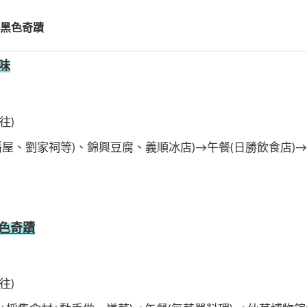
黑色奇蹟
味
往)
潘屋、劉家祠等)、錦興豆腐、義順冰店)→午餐(日勝飲食店)
色奇蹟
往)