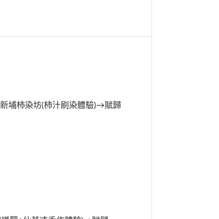
→新埔柿染坊(柿汁刷染體驗)→賦歸