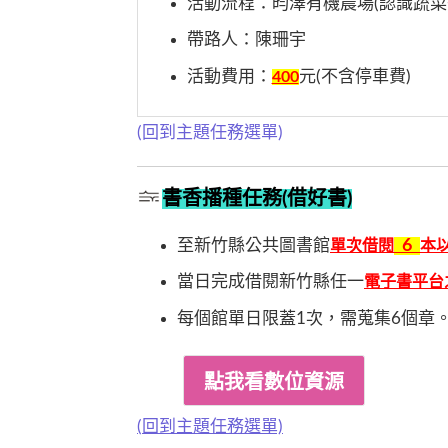
活動流程：昀澤有機農場(認識蔬菜+
帶路人：陳珊宇
活動費用：
元(不含停車費)
400
(回到主題任務選單)
書香播種任務(借好書)
至新竹縣公共圖書館
6
單次借閱
本
當日完成借閱新竹縣任一
電子書平台
每個館單日限蓋1次，需蒐集6個章
(
回到主題任務選單)