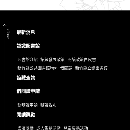
close
最新消息
認識圖書館
圖書館介紹
館藏發展政策
閱讀政策白皮書
新竹縣公共圖書館logo
借閱證
新竹縣立總圖書館
館藏查詢
借閱證申請
新辦證申請
辦證說明
閱讀獎勵
樂讀獎勵
成人集點活動
兒童集點活動