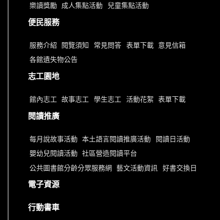
樂讀獎勵
成人集點活動
兒童集點活動
便民服務
服務介紹
閱覽須知
常見問答
表單下載
意見信箱
各館遺失物公告
志工園地
館內志工
故事志工
學生志工
活動花絮
表單下載
閱讀推廣
每月說故事活動
本土語言閱讀推廣活動
閱讀日活動
嬰幼兒閱讀活動
社區營造閱讀平台
公共圖書館分齡分眾服務網
藝文活動資訊
好書交換日
電子資源
行動書車