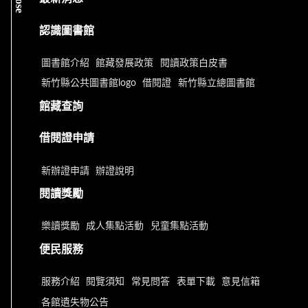
close
認識圖書館
圖書館介紹
館藏發展政策
閱讀政策白皮書
新竹縣公共圖書館logo
借閱證
新竹縣立總圖書館
館藏查詢
借閱證申請
新辦證申請
辦證說明
閱讀獎勵
樂讀獎勵
成人集點活動
兒童集點活動
便民服務
服務介紹
閱覽須知
常見問答
表單下載
意見信箱
各館遺失物公告