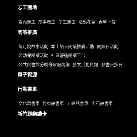
志工園地
館內志工
故事志工
學生志工
活動花絮
表單下載
閱讀推廣
每月說故事活動
本土語言閱讀推廣活動
閱讀日活動
嬰幼兒閱讀活動
社區營造閱讀平台
公共圖書館分齡分眾服務網
藝文活動資訊
好書交換日
電子資源
行動書車
文化局書車
竹東館書車
五峰館書車
尖石館書車
新竹縣樂讀卡