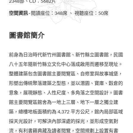
2348部、CD：5682片
空間資訊
閱讀座位：348席 、 視聽座位：50席
圖書館簡介
前身為日治時代新竹州圖書館、新竹縣立圖書館，民國
八十五年隨新竹縣立文化中心落成啟用而遷移至現址。
整體建築包含圖書館主要閱覽區、自修室與故事城堡，
形塑出傳統聚落建築之型態，並以潛園、寶庫、穀倉的
意象，展現靜態、人性尺度、多角落之空間設計。圖書
館主要閱覽區館舍為一地上三層、地下一層之獨立建
築，總樓地板面積約為 4,372 平方公尺，館內局部區域
採天光設計，可解決內部深處的採光，並形成空氣對
流，有利書籍典藏及讀者閱覽，空間規劃上設置有書