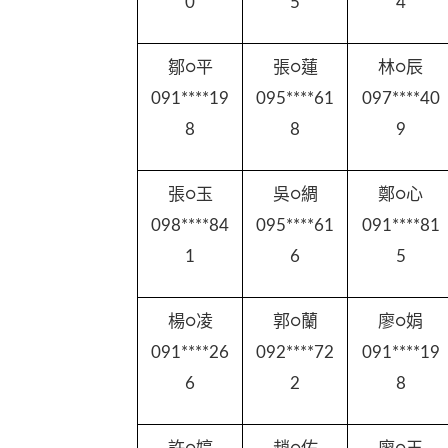
0
5
4
鄒○平
張○蓮
林○辰
091****19
095****61
097****40
8
8
9
張○玉
吳○綢
鄭○心
098****84
095****61
091****81
1
6
5
楊○凌
郭○蘭
廖○娟
091****26
092****72
091****19
6
2
8