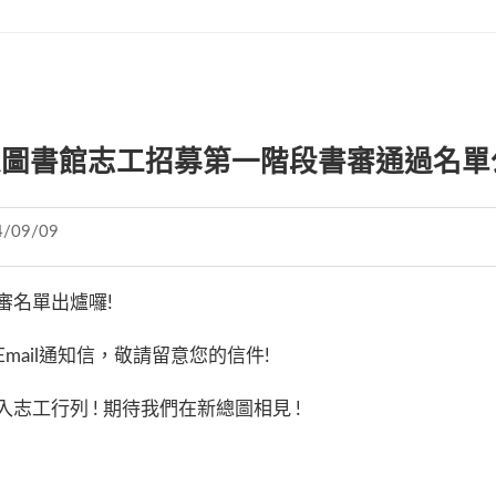
總圖書館志工招募第一階段書審通過名單
4/09/09
審名單出爐囉!
ail通知信，敬請留意您的信件!
工行列 ! 期待我們在新總圖相見 !