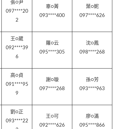
張○尹
辜○菁
葉○妮
097****20
093****400
097****626
2
王○葳
羅○云
沈○鳳
092****39
095****305
098****268
6
高○貞
謝○璇
孫○芳
091****95
097****268
093****963
9
劉○正
王○可
廖○滿
093****22
092****626
095****866