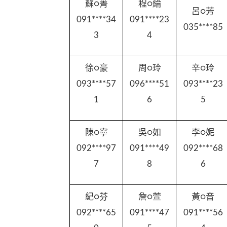
蘇○菁
程○綸
呂○芳
091****34
091****23
035****85
3
4
徐○豪
周○玲
辛○玲
093****57
096****51
093****23
1
6
5
陳○寧
吳○如
李○妮
092****97
091****49
092****68
7
8
6
紀○芬
詹○萱
黃○音
092****65
091****47
091****56