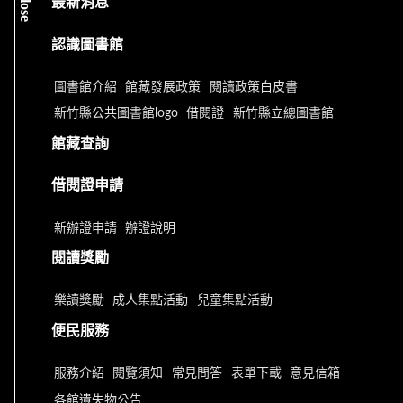
close
最新消息
認識圖書館
圖書館介紹
館藏發展政策
閱讀政策白皮書
新竹縣公共圖書館logo
借閱證
新竹縣立總圖書館
館藏查詢
借閱證申請
新辦證申請
辦證說明
閱讀獎勵
樂讀獎勵
成人集點活動
兒童集點活動
便民服務
服務介紹
閱覽須知
常見問答
表單下載
意見信箱
各館遺失物公告