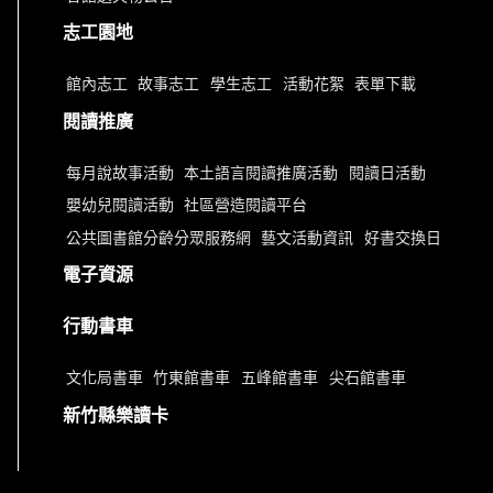
志工園地
館內志工
故事志工
學生志工
活動花絮
表單下載
閱讀推廣
每月說故事活動
本土語言閱讀推廣活動
閱讀日活動
嬰幼兒閱讀活動
社區營造閱讀平台
公共圖書館分齡分眾服務網
藝文活動資訊
好書交換日
電子資源
行動書車
文化局書車
竹東館書車
五峰館書車
尖石館書車
新竹縣樂讀卡