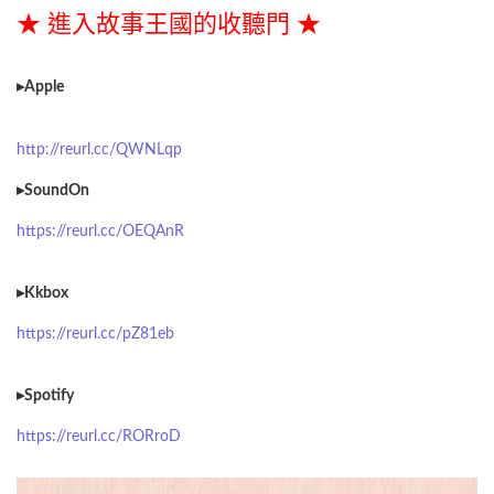
★
進入故事王國的收聽門 ★
▸Apple
http://reurl.cc/QWNLqp
▸SoundOn
https://reurl.cc/OEQAnR
▸Kkbox
https://reurl.cc/pZ81eb
▸Spotify
https://reurl.cc/RORroD