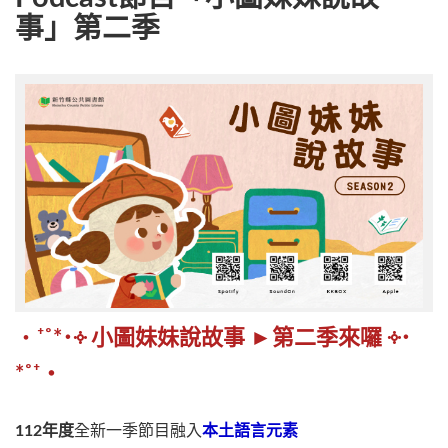
事」第二季
‧
⁺˚*･༓ 小圖妹妹說故事 ►第二季來囉 ༓･
*˚⁺‧
112年度
全新一季節目融入
本土語言元素