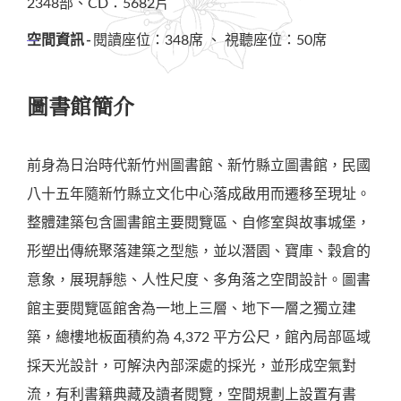
2348部、CD：5682片
空間資訊
閱讀座位：348席 、 視聽座位：50席
圖書館簡介
前身為日治時代新竹州圖書館、新竹縣立圖書館，民國
八十五年隨新竹縣立文化中心落成啟用而遷移至現址。
整體建築包含圖書館主要閱覽區、自修室與故事城堡，
形塑出傳統聚落建築之型態，並以潛園、寶庫、穀倉的
意象，展現靜態、人性尺度、多角落之空間設計。圖書
館主要閱覽區館舍為一地上三層、地下一層之獨立建
築，總樓地板面積約為 4,372 平方公尺，館內局部區域
採天光設計，可解決內部深處的採光，並形成空氣對
流，有利書籍典藏及讀者閱覽，空間規劃上設置有書