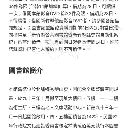
36件為限 (全縣14館加總計算)，借期為28 日，可續借
一次；借閱本館影音DVD者以3件為限，借期為28日，
不得續借；借閱新竹縣他館影音DVD者，請參閱各館借
閱規定。 2.圖書類型館藏資料到期前3日內(到期當日)借
閱摺得至「新竹縣公共圖書館暨新竹縣縣史館自動化系
統」站辦理續借一次，自到期日起延長借閱14日。惟該
館藏資料已有他人預約，則不可續借。
圖書館簡介
本館舊館位於北埔鄉秀巒山腰，因配合全鄉整體空間規
畫，於九十三年十月搬至現址大樓四、五樓，一、二樓
為衛生所，三樓為老人文康活動中心。新館九十三年十
月一日起開館啟用，四、五樓面積各為142坪。民國92
年行政院文化建設委員會核定補助貳佰萬元執行本圖書