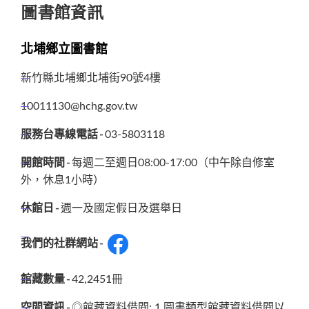
圖書館資訊
北埔鄉立圖書館
新竹縣北埔鄉北埔街90號4樓
10011130@hchg.gov.tw
服務台專線電話
03-5803118
開館時間
每週二至週日08:00-17:00（中午除自修室
外，休息1小時）
休館日
週一及國定假日及選舉日
我們的社群網站
館藏數量
42,2451冊
空間資訊
◎館藏資料借閱: 1.圖書類型館藏資料借閱以