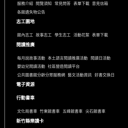
服務介紹
閱覽須知
常見問答
表單下載
意見信箱
各館遺失物公告
志工園地
館內志工
故事志工
學生志工
活動花絮
表單下載
閱讀推廣
每月說故事活動
本土語言閱讀推廣活動
閱讀日活動
嬰幼兒閱讀活動
社區營造閱讀平台
公共圖書館分齡分眾服務網
藝文活動資訊
好書交換日
電子資源
行動書車
文化局書車
竹東館書車
五峰館書車
尖石館書車
新竹縣樂讀卡