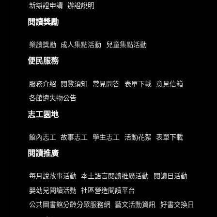
新辦證申請
辦證說明
閱讀獎勵
樂讀獎勵
成人集點活動
兒童集點活動
便民服務
服務介紹
閱覽須知
常見問答
表單下載
意見信箱
各館遺失物公告
志工園地
館內志工
故事志工
學生志工
活動花絮
表單下載
閱讀推廣
每月說故事活動
本土語言閱讀推廣活動
閱讀日活動
嬰幼兒閱讀活動
社區營造閱讀平台
公共圖書館分齡分眾服務網
藝文活動資訊
好書交換日