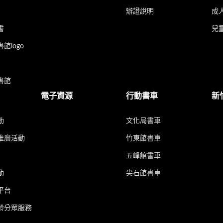
辦證說明
成
書
兒
館logo
書館
電子資源
行動書車
新
動
文化局書車
推廣活動
竹東館書車
五峰館書車
動
尖石館書車
平台
齡分眾服務