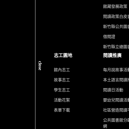
館藏發展政策
閱讀政策白皮
新竹縣公共圖書
借閱證
新竹縣立總圖
志工園地
閱讀推廣
close
館內志工
每月說故事活
故事志工
本土語言閱讀
學生志工
閱讀日活動
活動花絮
嬰幼兒閱讀活
表單下載
社區營造閱讀
公共圖書館分
網