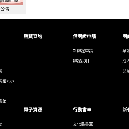
館公告
館藏查詢
借閱證申請
閱
新辦證申請
樂
辦證說明
成
書
兒
館logo
書館
電子資源
行動書車
新
動
文化局書車