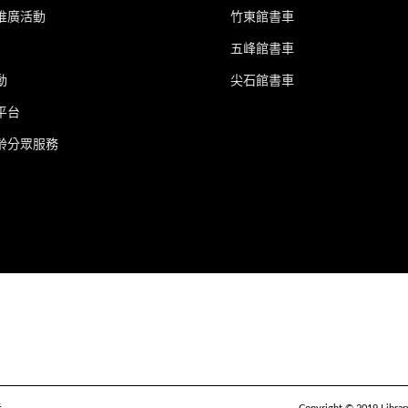
推廣活動
竹東館書車
五峰館書車
動
尖石館書車
平台
齡分眾服務