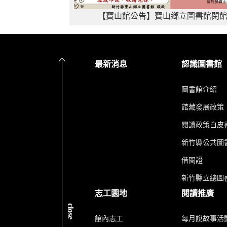
【寶山館公告】寶山鄉立圖書館閉
最新消息
認識圖書館
圖書館介紹
館藏發展政策
閱讀政策白皮
新竹縣公共圖書
借閱證
新竹縣立總圖
志工園地
閱讀推廣
close
館內志工
每月說故事活