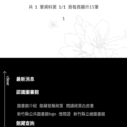
共
1
筆資料第
1/1
頁每頁顯示15筆
1
close
最新消息
認識圖書館
圖書館介紹
館藏發展政策
閱讀政策白皮書
新竹縣公共圖書館logo
借閱證
新竹縣立總圖書館
館藏查詢