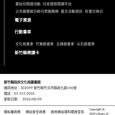
嬰幼兒閱讀活動
社區營造閱讀平台
公共圖書館分齡分眾服務網
藝文活動資訊
好書交換日
電子資源
行動書車
文化局書車
竹東館書車
五峰館書車
尖石館書車
新竹縣樂讀卡
新竹縣政府文化局圖書館
通訊地址：302099 新竹縣竹北市縣政九路146號
電話：03-551-0201
更新日期：
2026/08/09
Copyright ©
隱私權政策
網站安全政策
政府網站資料開放宣告
2019 Library of