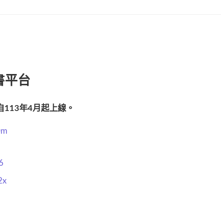
書平台
113年4月起上線。
0m
6
2x