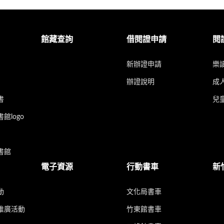
館藏查詢
借閱證申請
閱
新辦證申請
樂
辦證說明
成
書
兒
館logo
書館
電子資源
行動書車
新
動
文化局書車
推廣活動
竹東館書車