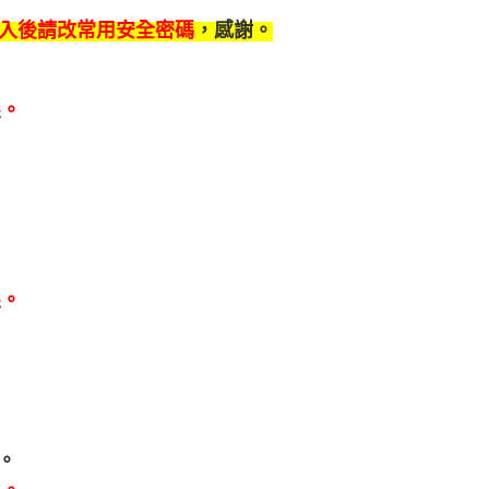
入後請改常用安全密碼
，感謝。
限。
限。
。