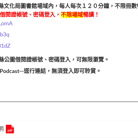
於新竹縣文化局圖書館場域內，每人每次１２０分鐘，不限冊
圖借閱證帳號、密碼登入，
不限場域
暢讀！
MLomA
9b3q
x31dZ
縣公圖借閱證帳號、密碼登入，可無限瀏覽。
odcast─逕行連結，無須登入即可聆賞。
明