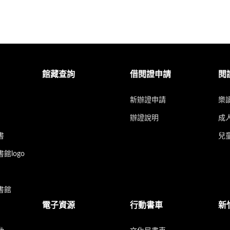
館藏查詢
借閱證申請
閱
新辦證申請
樂
辦證說明
成
書
兒
館logo
書館
電子資源
行動書車
新