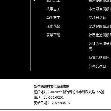
館內志工
每月說故事活
故事志工
本土語言閱讀
學生志工
閱讀日活動
活動花絮
嬰幼兒閱讀活
表單下載
社區營造閱讀
公共圖書館分
網
藝文活動資訊
好書交換日
:::
新竹縣政府文化局圖書館
通訊地址：302099 新竹縣竹北市縣政九路146號
電話：03-551-0201
更新日期：
2026/08/07