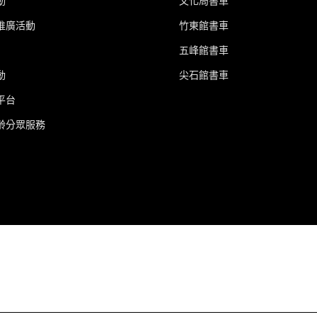
動
文化局書車
推廣活動
竹東館書車
五峰館書車
動
尖石館書車
平台
齡分眾服務