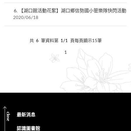
6.
【湖口館活動花絮】湖口鄉信勢國小管樂隊快閃活動
2020/06/18
共
6
筆資料第
1/1
頁每頁顯示15筆
1
close
最新消息
認識圖書館