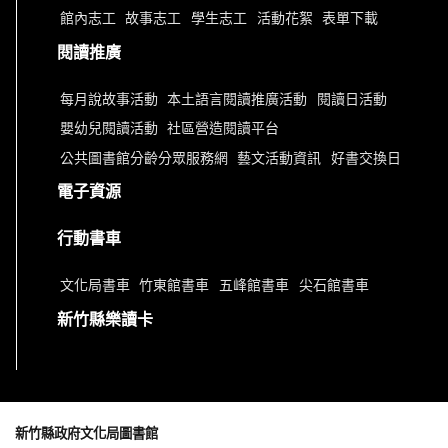
館內志工
故事志工
學生志工
活動花絮
表單下載
閱讀推廣
每月說故事活動
本土語言閱讀推廣活動
閱讀日活動
嬰幼兒閱讀活動
社區營造閱讀平台
公共圖書館分齡分眾服務網
藝文活動資訊
好書交換日
電子資源
行動書車
文化局書車
竹東館書車
五峰館書車
尖石館書車
新竹縣樂讀卡
新竹縣政府文化局圖書館